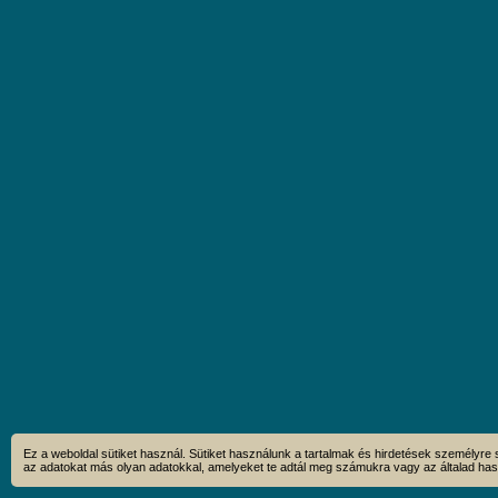
Ez a weboldal sütiket használ. Sütiket használunk a tartalmak és hirdetések személyre
az adatokat más olyan adatokkal, amelyeket te adtál meg számukra vagy az általad haszn